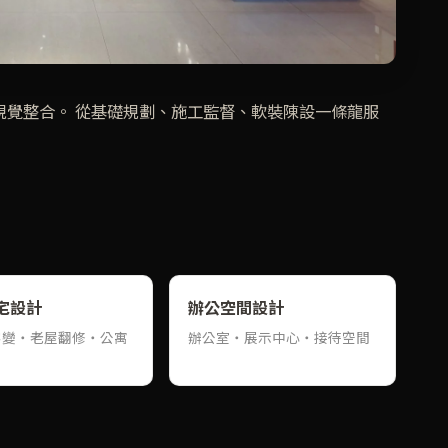
 視覺整合。 從基礎規劃、施工監督、軟裝陳設一條龍服
宅設計
辦公空間設計
客變・老屋翻修・公寓
辦公室・展示中心・接待空間