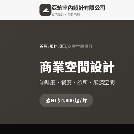
亞筑室內設計有限公司
🌊
室內設計・空間規劃
首頁
/
服務項目
/
商業空間設計
商業空間設計
咖啡廳・餐廳・診所・展演空間
💰 NT$ 4,800 起 / 坪