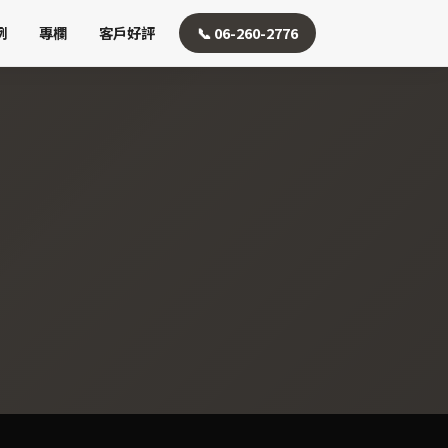
例
專欄
客戶好評
📞 06-260-2776