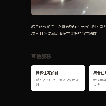
結合品牌定位、消費者動線、室內氛圍、CI
務。 打造能與品牌精神共振的商業場域。
其他服務
獨棟住宅設計
集合住
透天厝・別墅・獨立棟整體規
新成屋
劃
大樓