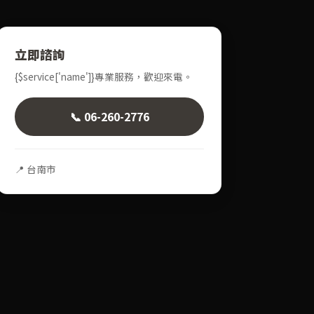
立即諮詢
{$service['name']}專業服務，歡迎來電。
📞 06-260-2776
📍 台南市