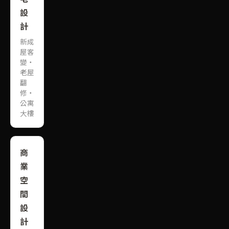
設
計
新成
屋客
變・
老屋
翻
修・
公寓
大樓
商
業
空
間
設
計