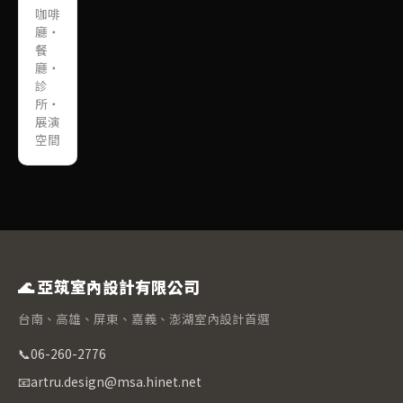
咖啡
廳・
餐
廳・
診
所・
展演
空間
🌊 亞筑室內設計有限公司
台南、高雄、屏東、嘉義、澎湖室內設計首選
📞
06-260-2776
📧
artru.design@msa.hinet.net