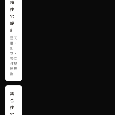
棟
住
宅
設
計
透天
厝・
別
墅・
獨立
棟整
體規
劃
集
合
住
宅