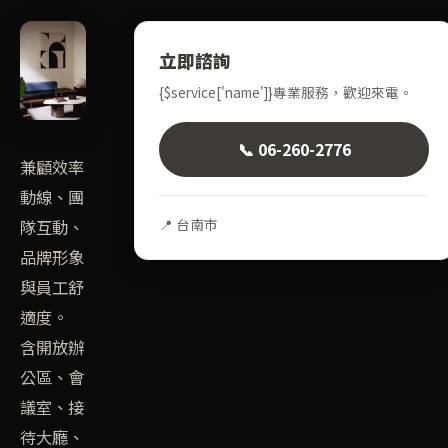
立即諮詢
{$service['name']}專業服務，歡迎來電。
📞 06-260-2776
兼顧效率
動線、團
📍 台南市
隊互動、
品牌形象
與員工舒
適度。
含開放辦
公區、會
議室、接
待大廳、